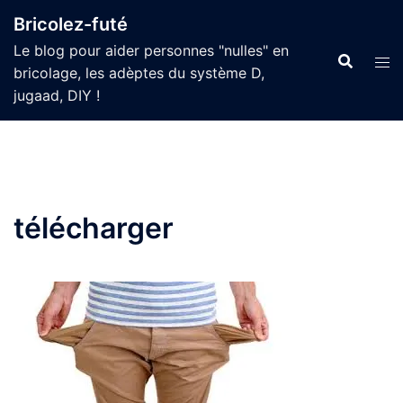
Aller
Bricolez-futé
au
Le blog pour aider personnes "nulles" en
contenu
bricolage, les adèptes du système D,
jugaad, DIY !
télécharger