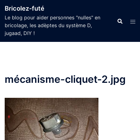
Aller
Bricolez-futé
au
Le blog pour aider personnes "nulles" en
contenu
bricolage, les adèptes du système D,
jugaad, DIY !
mécanisme-cliquet-2.jpg