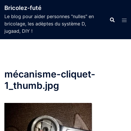
Aller
Bricolez-futé
au
Le blog pour aider personnes "nulles" en
contenu
bricolage, les adèptes du système D,
jugaad, DIY !
mécanisme-cliquet-
1_thumb.jpg