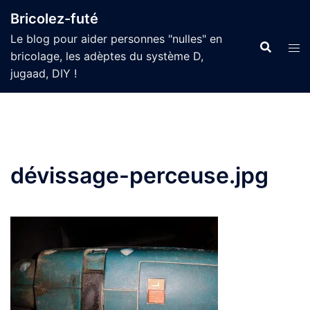
Aller
Bricolez-futé
au
Le blog pour aider personnes "nulles" en
contenu
bricolage, les adèptes du système D,
jugaad, DIY !
dévissage-perceuse.jpg