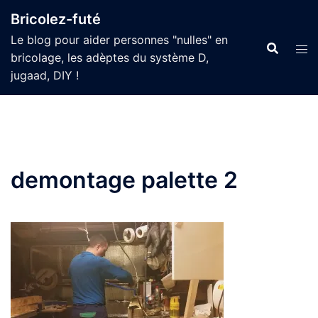
Aller
Bricolez-futé
au
Le blog pour aider personnes "nulles" en
contenu
bricolage, les adèptes du système D,
jugaad, DIY !
demontage palette 2