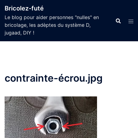
Aller
Bricolez-futé
au
Le blog pour aider personnes "nulles" en
contenu
bricolage, les adèptes du système D,
jugaad, DIY !
contrainte-écrou.jpg