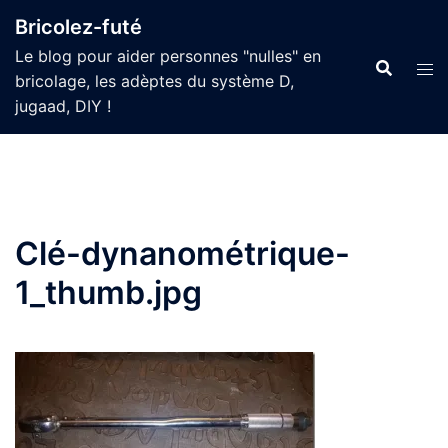
Aller
Bricolez-futé
au
Le blog pour aider personnes "nulles" en
contenu
bricolage, les adèptes du système D,
jugaad, DIY !
Clé-dynanométrique-
1_thumb.jpg