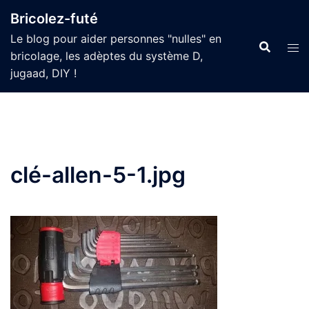
Aller
Bricolez-futé
au
Le blog pour aider personnes "nulles" en
contenu
bricolage, les adèptes du système D,
jugaad, DIY !
clé-allen-5-1.jpg