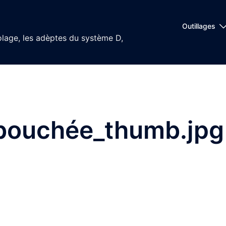
Outillages
olage, les adèptes du système D,
bouchée_thumb.jpg