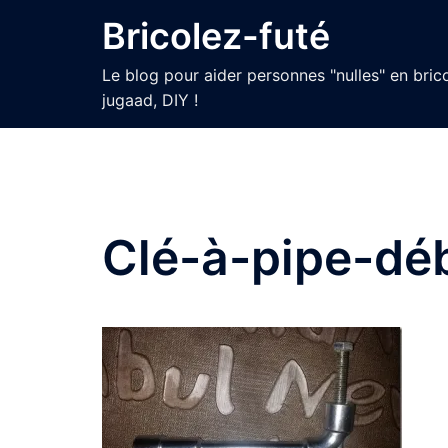
Aller
Bricolez-futé
au
contenu
Le blog pour aider personnes "nulles" en bric
jugaad, DIY !
Clé-à-pipe-dé