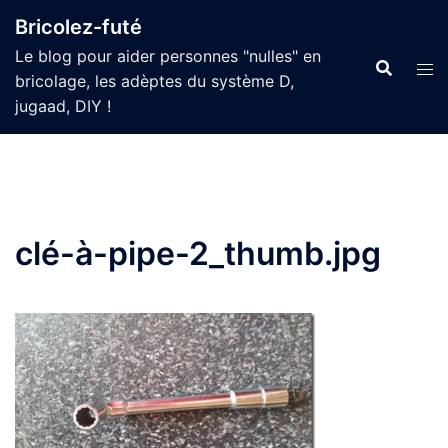
Aller
Bricolez-futé
au
Le blog pour aider personnes "nulles" en
contenu
bricolage, les adèptes du système D,
jugaad, DIY !
clé-à-pipe-2_thumb.jpg