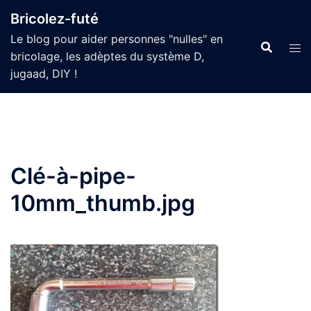
Aller
Bricolez-futé
au
Le blog pour aider personnes "nulles" en
contenu
bricolage, les adèptes du système D,
jugaad, DIY !
Clé-à-pipe-
10mm_thumb.jpg