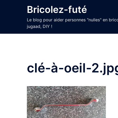
Aller
Bricolez-futé
au
contenu
Le blog pour aider personnes "nulles" en bric
jugaad, DIY !
clé-à-oeil-2.jp