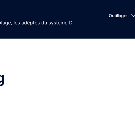
Outillages
olage, les adèptes du système D,
g