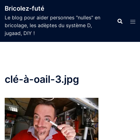
Aller
Bricolez-futé
au
Le blog pour aider personnes "nulles" en
contenu
bricolage, les adèptes du système D,
jugaad, DIY !
clé-à-oail-3.jpg