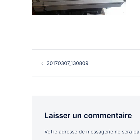
Navigation
20170307_130809
d’article
Laisser un commentaire
Votre adresse de messagerie ne sera pas