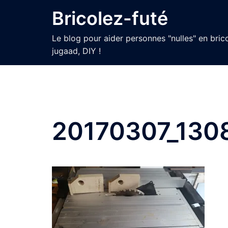
Aller
Bricolez-futé
au
contenu
Le blog pour aider personnes "nulles" en bric
jugaad, DIY !
20170307_130