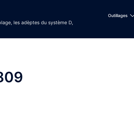
Outillages
olage, les adèptes du système D,
809