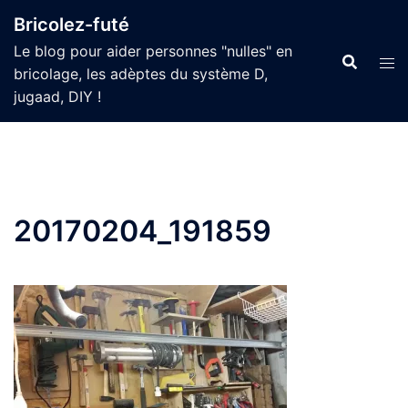
Aller
Bricolez-futé
au
Le blog pour aider personnes "nulles" en
contenu
bricolage, les adèptes du système D,
jugaad, DIY !
20170204_191859