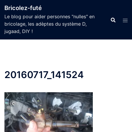
Aller
Bricolez-futé
au
Le blog pour aider personnes "nulles" en
contenu
bricolage, les adèptes du système D,
jugaad, DIY !
20160717_141524