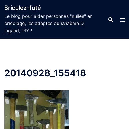
Aller
Bricolez-futé
au
Le blog pour aider personnes "nulles" en
contenu
bricolage, les adèptes du système D,
jugaad, DIY !
20140928_155418